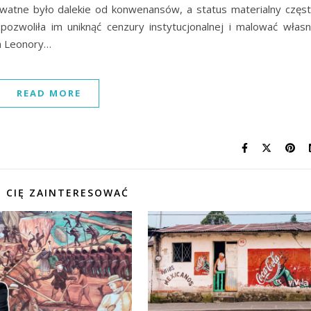
ywatne było dalekie od konwenansów, a status materialny częs
 pozwoliła im uniknąć cenzury instytucjonalnej i malować włas
a Leonory…
READ MORE
 CIĘ ZAINTERESOWAĆ