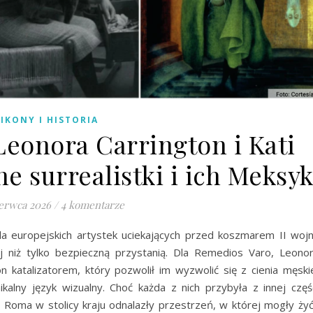
IKONY I HISTORIA
Leonora Carrington i Kati
e surrealistki i ich Meksy
erwca 2026
/
4 komentarze
dla europejskich artystek uciekających przed koszmarem II woj
j niż tylko bezpieczną przystanią. Dla Remedios Varo, Leono
n katalizatorem, który pozwolił im wyzwolić się z cienia męski
ikalny język wizualny. Choć każda z nich przybyła z innej częś
 Roma w stolicy kraju odnalazły przestrzeń, w której mogły żyć