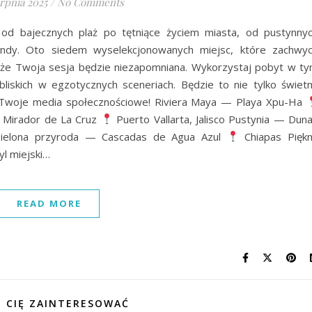
erpnia 2025
/
No Comments
od bajecznych plaż po tętniące życiem miasta, od pustynny
jendy. Oto siedem wyselekcjonowanych miejsc, które zachwy
 że Twoja sesja będzie niezapomniana. Wykorzystaj pobyt w t
bliskich w egzotycznych sceneriach. Będzie to nie tylko świet
na Twoje media społecznościowe! Riviera Maya — Playa Xpu-Ha
 Mirador de La Cruz
Puerto Vallarta, Jalisco Pustynia — Dun
Zielona przyroda — Cascadas de Agua Azul
Chiapas Pięk
yl miejski…
READ MORE
 CIĘ ZAINTERESOWAĆ