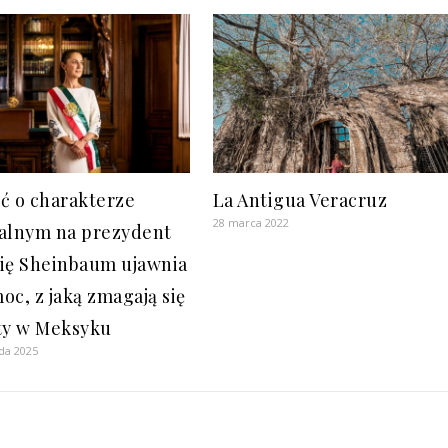
ć o charakterze
La Antigua Veracruz
28 marca 2022
alnym na prezydent
ię Sheinbaum ujawnia
oc, z jaką zmagają się
ty w Meksyku
ada 2025