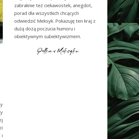
zabraknie też ciekawostek, anegdot,
porad dla wszystkich chcących
odwiedzić Meksyk. Pokazuję ten kraj z
dużą dozą poczucia humoru i
obiektywnym subiektywizmem.
k
ny
ry
ej
ci
 i