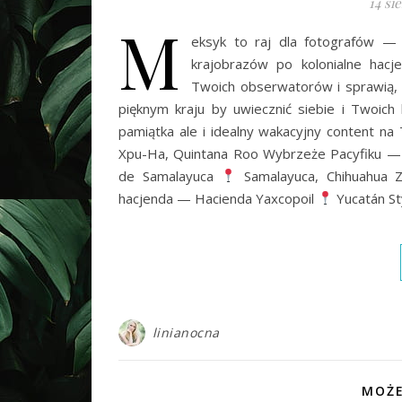
14 si
M
eksyk to raj dla fotografów — 
krajobrazów po kolonialne hac
Twoich obserwatorów i sprawią,
pięknym kraju by uwiecznić siebie i Twoich 
pamiątka ale i idealny wakacyjny content 
Xpu-Ha, Quintana Roo Wybrzeże Pacyfiku —
de Samalayuca
Samalayuca, Chihuahua 
hacjenda — Hacienda Yaxcopoil
Yucatán St
linianocna
MOŻE