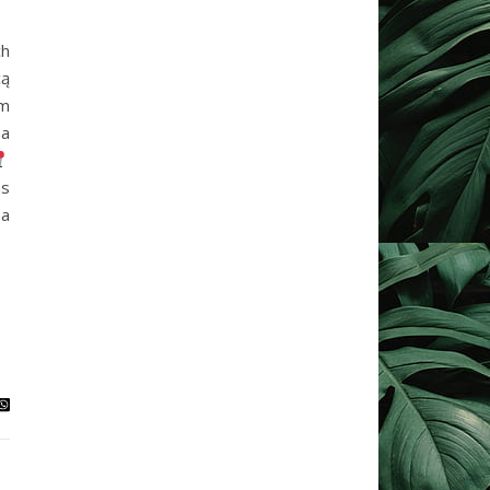
ch
cą
ym
na
as
na