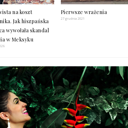
ista na koszt
Pierwsze wrażenia
27 grudnia 2021
nika. Jak hiszpańska
ca wywołała skandal
cia w Meksyku
026