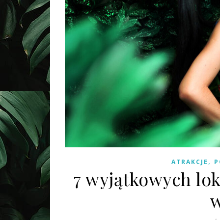
,
ATRAKCJE
P
7 wyjątkowych lok
w