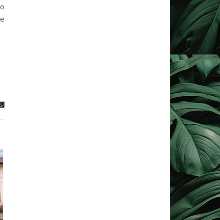
to
ne