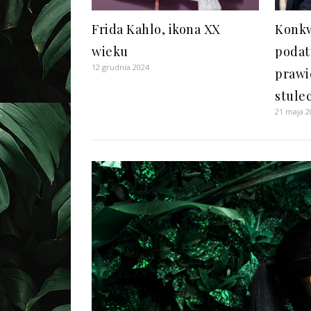
Frida Kahlo, ikona XX
Konkw
wieku
podat
12 grudnia 2024
prawi
stule
21 maja 2