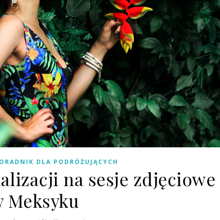
ORADNIK DLA PODRÓŻUJĄCYCH
alizacji na sesje zdjęciowe
 Meksyku