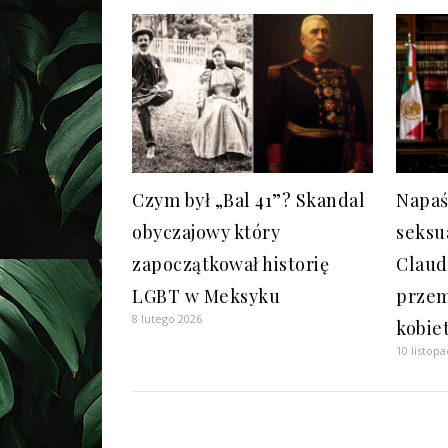
Czym był „Bal 41”? Skandal
Napaś
obyczajowy który
seksu
zapoczątkował historię
Claud
LGBT w Meksyku
przem
8 lutego 2026
kobie
10 listop