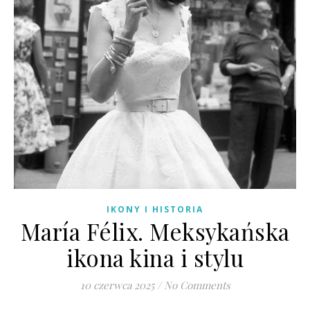
IKONY I HISTORIA
María Félix. Meksykańska
ikona kina i stylu
10 czerwca 2025
/
No Comments