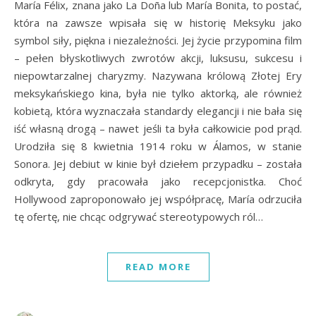
María Félix, znana jako La Doña lub María Bonita, to postać,
która na zawsze wpisała się w historię Meksyku jako
symbol siły, piękna i niezależności. Jej życie przypomina film
– pełen błyskotliwych zwrotów akcji, luksusu, sukcesu i
niepowtarzalnej charyzmy. Nazywana królową Złotej Ery
meksykańskiego kina, była nie tylko aktorką, ale również
kobietą, która wyznaczała standardy elegancji i nie bała się
iść własną drogą – nawet jeśli ta była całkowicie pod prąd.
Urodziła się 8 kwietnia 1914 roku w Álamos, w stanie
Sonora. Jej debiut w kinie był dziełem przypadku – została
odkryta, gdy pracowała jako recepcjonistka. Choć
Hollywood zaproponowało jej współpracę, María odrzuciła
tę ofertę, nie chcąc odgrywać stereotypowych ról…
READ MORE