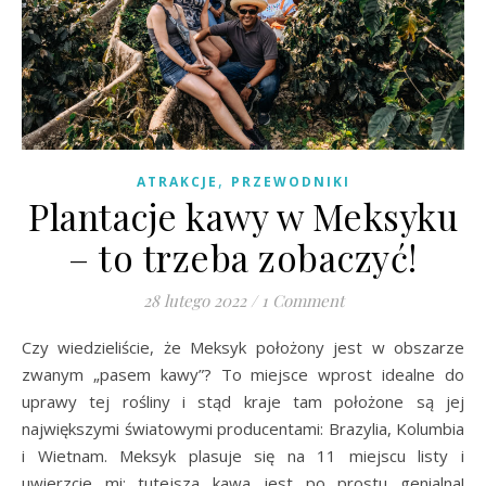
,
ATRAKCJE
PRZEWODNIKI
Plantacje kawy w Meksyku
– to trzeba zobaczyć!
28 lutego 2022
/
1 Comment
Czy wiedzieliście, że Meksyk położony jest w obszarze
zwanym „pasem kawy”? To miejsce wprost idealne do
uprawy tej rośliny i stąd kraje tam położone są jej
największymi światowymi producentami: Brazylia, Kolumbia
i Wietnam. Meksyk plasuje się na 11 miejscu listy i
uwierzcie mi: tutejsza kawa jest po prostu genialna!