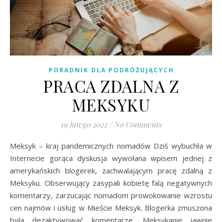
PORADNIK DLA PODRÓŻUJĄCYCH
PRACA ZDALNA Z
MEKSYKU
19 lutego 2022
/
No Comments
Meksyk – kraj pandemicznych nomadów Dziś wybuchła w
Internecie gorąca dyskusja wywołana wpisem jednej z
amerykańskich blogerek, zachwalającym pracę zdalną z
Meksyku. Obserwujący zasypali kobietę falą negatywnych
komentarzy, zarzucając nomadom prowokowanie wzrostu
cen najmów i usług w Mieście Meksyk. Blogerka zmuszona
była dezaktywować komentarze, Meksykanie jawnie