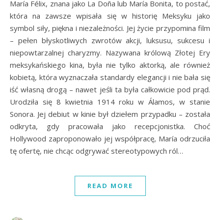
María Félix, znana jako La Doña lub María Bonita, to postać,
która na zawsze wpisała się w historię Meksyku jako
symbol siły, piękna i niezależności. Jej życie przypomina film
– pełen błyskotliwych zwrotów akcji, luksusu, sukcesu i
niepowtarzalnej charyzmy. Nazywana królową Złotej Ery
meksykańskiego kina, była nie tylko aktorką, ale również
kobietą, która wyznaczała standardy elegancji i nie bała się
iść własną drogą – nawet jeśli ta była całkowicie pod prąd.
Urodziła się 8 kwietnia 1914 roku w Álamos, w stanie
Sonora. Jej debiut w kinie był dziełem przypadku – została
odkryta, gdy pracowała jako recepcjonistka. Choć
Hollywood zaproponowało jej współpracę, María odrzuciła
tę ofertę, nie chcąc odgrywać stereotypowych ról…
READ MORE