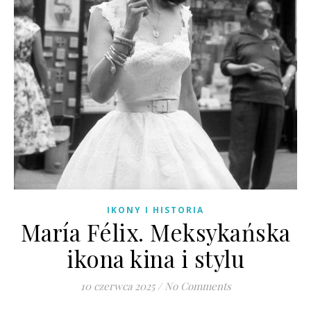
IKONY I HISTORIA
María Félix. Meksykańska
ikona kina i stylu
10 czerwca 2025
/
No Comments