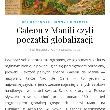
,
BEZ KATEGORII
IKONY I HISTORIA
Galeon z Manili czyli
początki globalizacji
1 listopada 2025
/
4 komentarze
Wyobraź sobie statek tak ogromny, że jego maszt znika w
mglistym niebie, a pokład ugina się pod ciężarem porcelany,
jedwabi i skrzyń pełnych srebra. Galeón de Manila —
nazywany także Nao de China — to jeden z
najważniejszych, a jednocześnie najmniej znanych szlaków
handlowych w historii świata. Szlak, o którym w Polsce
słyszało niewielu, choć przez ponad 250 lat był
kręgosłupem globalnej gospodarki. Łączył Manilę na
Filipinach z Acapulco w Nowej Hiszpanii (dzisiejszym