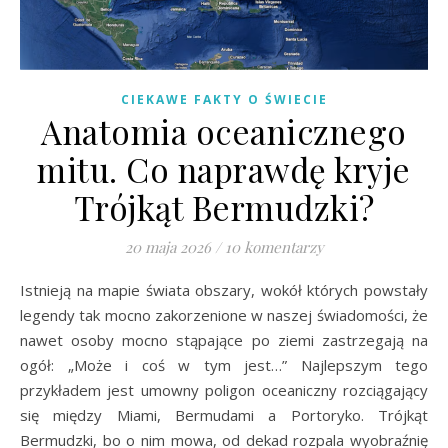
CIEKAWE FAKTY O ŚWIECIE
Anatomia oceanicznego
mitu. Co naprawdę kryje
Trójkąt Bermudzki?
20 maja 2026
/
10 komentarzy
Istnieją na mapie świata obszary, wokół których powstały
legendy tak mocno zakorzenione w naszej świadomości, że
nawet osoby mocno stąpające po ziemi zastrzegają na
ogół: „Może i coś w tym jest…” Najlepszym tego
przykładem jest umowny poligon oceaniczny rozciągający
się między Miami, Bermudami a Portoryko. Trójkąt
Bermudzki, bo o nim mowa, od dekad rozpala wyobraźnię