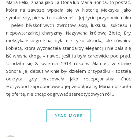
María Félix, znana jako La Doña lub María Bonita, to postać,
która na zawsze wpisała się w historię Meksyku jako
symbol siły, piękna i niezależności. Jej życie przypomina film
– pełen błyskotliwych zwrotów akcji, luksusu, sukcesu i
niepowtarzalnej charyzmy. Nazywana królową Złotej Ery
meksykańskiego kina, była nie tylko aktorką, ale również
kobietą, która wyznaczała standardy elegancji i nie bała się
iść własną drogą – nawet jeśli ta była całkowicie pod prąd.
Urodziła się 8 kwietnia 1914 roku w Álamos, w stanie
Sonora. Jej debiut w kinie był dziełem przypadku – została
odkryta, gdy pracowała jako recepcjonistka. Choć
Hollywood zaproponowało jej współpracę, María odrzuciła
tę ofertę, nie chcąc odgrywać stereotypowych ról…
READ MORE