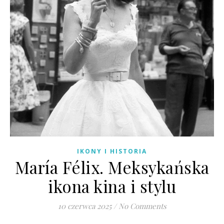
IKONY I HISTORIA
María Félix. Meksykańska
ikona kina i stylu
10 czerwca 2025
/
No Comments