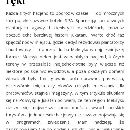
Każda z tych hacjend to podróż w czasie — od mrocznych
ruin po ekskluzywne hotele SPA. Spacerując po dawnych
plantacjach agawy i cienistych dziedzińcach, możesz
poczuć echa burzliwej historii Jukatanu. Warto choć raz
spędzić noc w miejscu, gdzie kiedyś rezydowali plantatorzy
i buntownicy — i poczuć ducha Meksyku w najpiękniejszej
formie. Meksyk pełen jest wspaniałych hacjend, których
tereny w przeszłości niejednokrotnie były większe niż
niektóre polskie województwa, a poza okazałym domem
właścicieli były tam głównie pola uprawne, pastwiska,
przetwórnie mięsa czy plonów rolnych, mieszkania dla
pracowników, stajnie i magazyny. W tym artykule skupiłam
się na Półwyspie Jukatan bo wiem, że ten region Meksyku
cieszy się największą popularnością wśród polskich
turystów a jednocześnie hacjendy nie zawsze pojawiają się
w programach zwiedzania. Mam nadzieję, że
zainspirowałam Cię do dodania ich do Twojej wakacyjnej