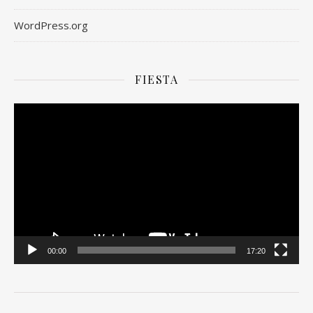
WordPress.org
FIESTA
Odtwarzacz
video
00:00
17:20