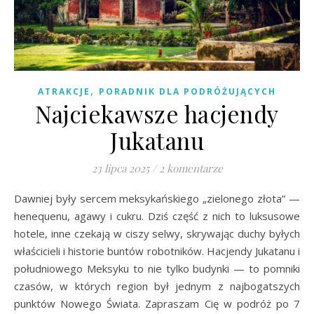
,
ATRAKCJE
PORADNIK DLA PODRÓŻUJĄCYCH
Najciekawsze hacjendy
Jukatanu
23 lipca 2025
/
2 komentarze
Dawniej były sercem meksykańskiego „zielonego złota” —
henequenu, agawy i cukru. Dziś część z nich to luksusowe
hotele, inne czekają w ciszy selwy, skrywając duchy byłych
właścicieli i historie buntów robotników. Hacjendy Jukatanu i
południowego Meksyku to nie tylko budynki — to pomniki
czasów, w których region był jednym z najbogatszych
punktów Nowego Świata. Zapraszam Cię w podróż po 7