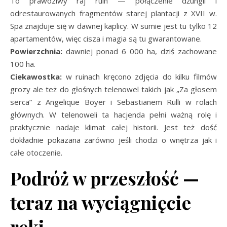
To prawdziwy raj ruin — połączenie dżungli i
odrestaurowanych fragmentów starej plantacji z XVII w.
Spa znajduje się w dawnej kaplicy. W sumie jest tu tylko 12
apartamentów, więc cisza i magia są tu gwarantowane.
Powierzchnia:
dawniej ponad 6 000 ha, dziś zachowane
100 ha.
Ciekawostka:
w ruinach kręcono zdjęcia do kilku filmów
grozy ale też do głośnych telenowel takich jak „Za głosem
serca” z Angelique Boyer i Sebastianem Rulli w rolach
głównych. W telenoweli ta hacjenda pełni ważną rolę i
praktycznie nadaje klimat całej historii. Jest też dość
dokładnie pokazana zarówno jeśli chodzi o wnętrza jak i
całe otoczenie.
Podróż w przeszłość —
teraz na wyciągnięcie
ręki