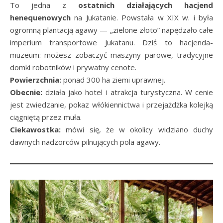
To jedna z
ostatnich działających hacjend
henequenowych
na Jukatanie. Powstała w XIX w. i była
ogromną plantacją agawy — „zielone złoto” napędzało całe
imperium transportowe Jukatanu. Dziś to hacjenda-
muzeum: możesz zobaczyć maszyny parowe, tradycyjne
domki robotników i prywatny cenote.
Powierzchnia:
ponad 300 ha ziemi uprawnej.
Obecnie:
działa jako hotel i atrakcja turystyczna. W cenie
jest zwiedzanie, pokaz włókiennictwa i przejażdżka kolejką
ciągniętą przez muła.
Ciekawostka:
mówi się, że w okolicy widziano duchy
dawnych nadzorców pilnujących pola agawy.