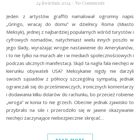
24 kwietnia 2024
/
No Comments
Jeden z artystów graffiti namalował ogromny napis
„Gringo, wracaj do domu” w dzielnicy Roma (Miasto
Meksyk), jednej z najbardziej popularnych wśród turystów i
cyfrowych nomadów, natychmiast wielu innych poszło w
jego ślady, wyrażając wrogie nastawienie do Amerykanów,
i to nie tylko na murach ale i w mediach społecznościowych i
podczas ulicznych manifestacji. Skąd ta nagła fala niechęci w
kierunku obywateli USA? Meksykanie nigdy nie darzyli
swoich sąsiadów z północy szczególną sympatią, jednak
ograniczali się do prześmiewczych, ironicznych komentarzy
i dodawania kilku dolarów do rachunku, bo przecież robienie
„wroga” w konia to nie grzech. Obecnie jednak zjawisko to
przybrało na sile i przerodziło się w jawne okazywanie
niechęci zaczynające niebezpiecznie skręcać…