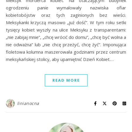
Meksyk morderca kobiet. Na otaczającym budynek
ogrodzeniu panie wymalowały nazwiska ofiar
kobietobójstw oraz tych zaginionych bez wieści.
Meksykanki krzyczą masowo „już dość”. W tym roku setki
tysięcy kobiet wyszły na ulice Meksyku z transparentami:
„nie zabijaj mnie”, „chcę wrócić do domu”, „chcę być wolna a
nie odważna” lub „nie chcę przeżyć, chcę żyć”. Imponująca
fioletowa kolumna maszerowała godzinami przez centrum
meksykańskiej stolicy, aby upamiętnić Dzień Kobiet.…
READ MORE
linianocna