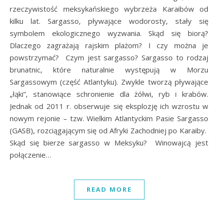
rzeczywistość meksykańskiego wybrzeża Karaibów od
kilku lat. Sargasso, pływające wodorosty, stały się
symbolem ekologicznego wyzwania. Skąd się biorą?
Dlaczego zagrażają rajskim plażom? I czy można je
powstrzymać? Czym jest sargasso? Sargasso to rodzaj
brunatnic, które naturalnie występują w Morzu
Sargassowym (część Atlantyku). Zwykle tworzą pływające
„łąki”, stanowiące schronienie dla żółwi, ryb i krabów.
Jednak od 2011 r. obserwuje się eksplozję ich wzrostu w
nowym rejonie – tzw. Wielkim Atlantyckim Pasie Sargasso
(GASB), rozciągającym się od Afryki Zachodniej po Karaiby.
Skąd się bierze sargasso w Meksyku? Winowajcą jest
połączenie…
READ MORE