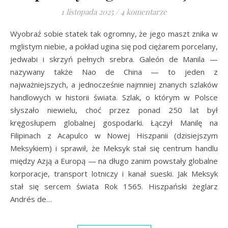
1 listopada 2025
/
4 komentarze
Wyobraź sobie statek tak ogromny, że jego maszt znika w
mglistym niebie, a pokład ugina się pod ciężarem porcelany,
jedwabi i skrzyń pełnych srebra. Galeón de Manila —
nazywany także Nao de China — to jeden z
najważniejszych, a jednocześnie najmniej znanych szlaków
handlowych w historii świata. Szlak, o którym w Polsce
słyszało niewielu, choć przez ponad 250 lat był
kręgosłupem globalnej gospodarki. Łączył Manilę na
Filipinach z Acapulco w Nowej Hiszpanii (dzisiejszym
Meksykiem) i sprawił, że Meksyk stał się centrum handlu
między Azją a Europą — na długo zanim powstały globalne
korporacje, transport lotniczy i kanał sueski. Jak Meksyk
stał się sercem świata Rok 1565. Hiszpański żeglarz
Andrés de…