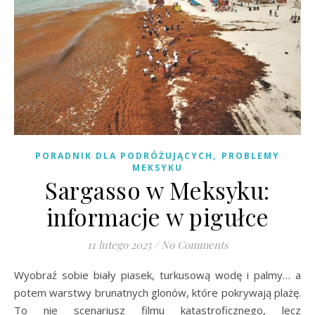
,
PORADNIK DLA PODRÓŻUJĄCYCH
PROBLEMY
MEKSYKU
Sargasso w Meksyku:
informacje w pigułce
11 lutego 2025
/
No Comments
Wyobraź sobie biały piasek, turkusową wodę i palmy… a
potem warstwy brunatnych glonów, które pokrywają plażę.
To nie scenariusz filmu katastroficznego, lecz