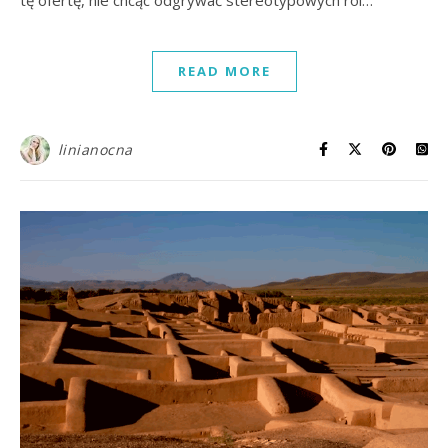
READ MORE
linianocna