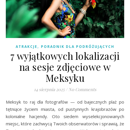
,
ATRAKCJE
PORADNIK DLA PODRÓŻUJĄCYCH
7 wyjątkowych lokalizacji
na sesje zdjęciowe w
Meksyku
14 sierpnia 2025
/
No Comments
Meksyk to raj dla fotografów — od bajecznych plaż po
tętniące życiem miasta, od pustynnych krajobrazów po
kolonialne hacjendy. Oto siedem wyselekcjonowanych
miejsc, które zachwycą Twoich obserwatorów i sprawią, że