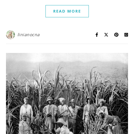
READ MORE
linianocna