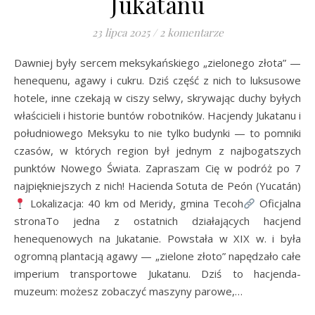
Jukatanu
23 lipca 2025
/
2 komentarze
Dawniej były sercem meksykańskiego „zielonego złota” —
henequenu, agawy i cukru. Dziś część z nich to luksusowe
hotele, inne czekają w ciszy selwy, skrywając duchy byłych
właścicieli i historie buntów robotników. Hacjendy Jukatanu i
południowego Meksyku to nie tylko budynki — to pomniki
czasów, w których region był jednym z najbogatszych
punktów Nowego Świata. Zapraszam Cię w podróż po 7
najpiękniejszych z nich! Hacienda Sotuta de Peón (Yucatán)
Lokalizacja: 40 km od Meridy, gmina Tecoh
Oficjalna
stronaTo jedna z ostatnich działających hacjend
henequenowych na Jukatanie. Powstała w XIX w. i była
ogromną plantacją agawy — „zielone złoto” napędzało całe
imperium transportowe Jukatanu. Dziś to hacjenda-
muzeum: możesz zobaczyć maszyny parowe,…