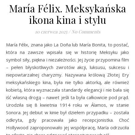
María Félix. Meksykańska
ikona kina i stylu
10 czerwca 2025
/
No Comments
María Félix, znana jako La Doña lub María Bonita, to postać,
która na zawsze wpisała się w historię Meksyku jako
symbol siły, piękna i niezależności. Jej życie przypomina film
– pełen błyskotliwych zwrotów akcji, luksusu, sukcesu i
niepowtarzalnej charyzmy. Nazywana królową Złotej Ery
meksykańskiego kina, była nie tylko aktorką, ale również
kobietą, która wyznaczała standardy elegancji i nie bała się
iść własną drogą – nawet jeśli ta była całkowicie pod prąd.
Urodziła się 8 kwietnia 1914 roku w Álamos, w stanie
Sonora. Jej debiut w kinie był dziełem przypadku – została
odkryta, gdy pracowała jako recepcjonistka. Choć
Hollywood zaproponowało jej współpracę, María odrzuciła
tę ofertę, nie chcąc odgrywać stereotypowych ról…