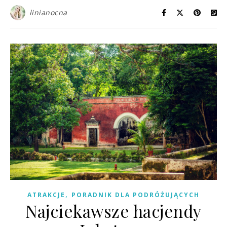
linianocna
,
ATRAKCJE
PORADNIK DLA PODRÓŻUJĄCYCH
Najciekawsze hacjendy