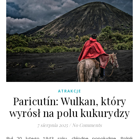
ATRAKCJE
Paricutín: Wulkan, który
wyrósł na polu kukurydzy
7 sierpnia 2025
/
No Comments
Był 20 lutego 1943 roku, chłodne popołudnie. Rolnik