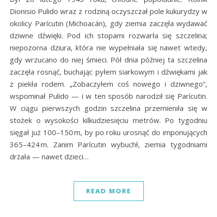
Dionisio Pulido wraz z rodziną oczyszczał pole kukurydzy w
okolicy Parícutin (Michoacán), gdy ziemia zaczęła wydawać
dziwne dźwięki. Pod ich stopami rozwarła się szczelina;
niepozorna dziura, która nie wypełniała się nawet wtedy,
gdy wrzucano do niej śmieci. Pół dnia później ta szczelina
zaczęła rosnąć, buchając pyłem siarkowym i dźwiękami jak
z piekła rodem. „Zobaczyłem coś nowego i dziwnego”,
wspominał Pulido — i w ten sposób narodził się Parícutin.
W ciągu pierwszych godzin szczelina przemieniła się w
stożek o wysokości kilkudziesięciu metrów. Po tygodniu
sięgał już 100–150 m, by po roku urosnąć do imponujących
365–424 m. Zanim Parícutin wybuchł, ziemia tygodniami
drżała — nawet dzieci…
READ MORE