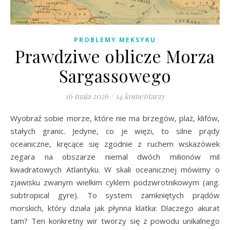
PROBLEMY MEKSYKU
Prawdziwe oblicze Morza
Sargassowego
16 maja 2026
/
14 komentarzy
Wyobraź sobie morze, które nie ma brzegów, plaż, klifów,
stałych granic. Jedyne, co je więzi, to silne prądy
oceaniczne, kręcące się zgodnie z ruchem wskazówek
zegara na obszarze niemal dwóch milionów mil
kwadratowych Atlantyku. W skali oceanicznej mówimy o
zjawisku zwanym wielkim cyklem podzwrotnikowym (ang.
subtropical gyre). To system zamkniętych prądów
morskich, który działa jak płynna klatka: Dlaczego akurat
tam? Ten konkretny wir tworzy się z powodu unikalnego