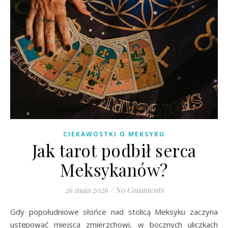
CIEKAWOSTKI O MEKSYKU
Jak tarot podbił serca
Meksykanów?
26 maja 2026
/
No Comments
Gdy popołudniowe słońce nad stolicą Meksyku zaczyna
ustępować miejsca zmierzchowi, w bocznych uliczkach