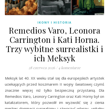
IKONY I HISTORIA
Remedios Varo, Leonora
Carrington i Kati Horna.
Trzy wybitne surrealistki i
ich Meksyk
28 czerwca 2026
/
4 komentarze
Meksyk lat 40. XX wieku stał się dla europejskich artystek
uciekających przed koszmarem II wojny światowej czymś
znacznie więcej niż tylko bezpieczną przystanią. Dla
Remedios Varo, Leonory Carrington oraz Kati Horny był on
katalizatorem, który pozwolił im wyzwolić się z cienia
męskiej dominacji surrealizmu i stworzyć własny, unikalny