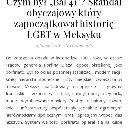
Czym był „Bal 41”? Skandal
obyczajowy który
zapoczątkował historię
LGBT w Meksyku
8 lutego 2026
/
No Comments
Do zdarzenia doszło w listopadzie 1901 roku, w czasie
rządów generała Porfiria Díaza, epoce określanej jako
porfiriato. Był to okres pozornej stabilizacji, modernizacji i
silnej hierarchii społecznej. Elity miejskie, zwłaszcza w
mieście Meksyk, naśladowały europejskie – głównie
francuskie – wzorce życia: bale, salony, opery, elegancką
modę i wyrafinowane maniery. Postęp techniczny, rozwój
kolei i infrastruktury współistniały jednak z ogromnymi
nierównościami społecznymi oraz represjami wobec klas
niższych. System wartości porfiriatu opierał się na kulcie