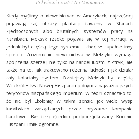
16 kwietnia 2026
/
No Comments
Kiedy myślimy o niewolnictwie w Amerykach, najczęściej
pojawiają się obrazy plantacji bawełny w Stanach
Zjednoczonych albo brutalnych systemów pracy na
Karaibach. Meksyk rzadko pojawia się w tej narracji. A
jednak był częścią tego systemu – choć w zupełnie inny
sposób. Zrozumienie niewolnictwa w Meksyku wymaga
spojrzenia szerzej: nie tylko na handel ludźmi z Afryki, ale
także na to, jak traktowano rdzenną ludność i jak działał
cały kolonialny system. Dzisiejszy Meksyk był częścią
Wicekrólestwa Nowej Hiszpanii i jednym z najważniejszych
terytoriów hiszpańskiego imperium. W teorii oznaczało to,
że nie był „kolonią” w takim sensie jak wiele wysp
karaibskich zarządzanych przez prywatne kompanie
handlowe. Był bezpośrednio podporządkowany Koronie
Hiszpanii i miał ogromne…