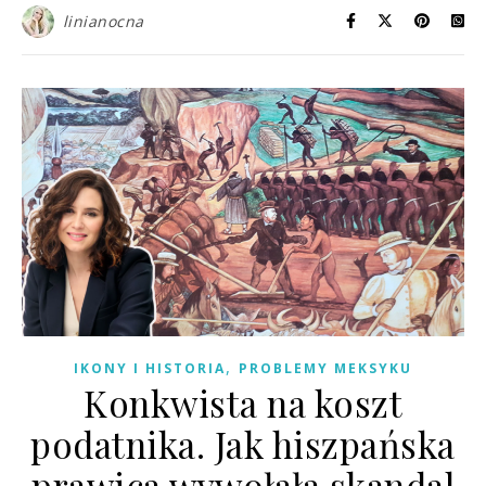
linianocna
,
IKONY I HISTORIA
PROBLEMY MEKSYKU
Konkwista na koszt
podatnika. Jak hiszpańska
prawica wywołała skandal