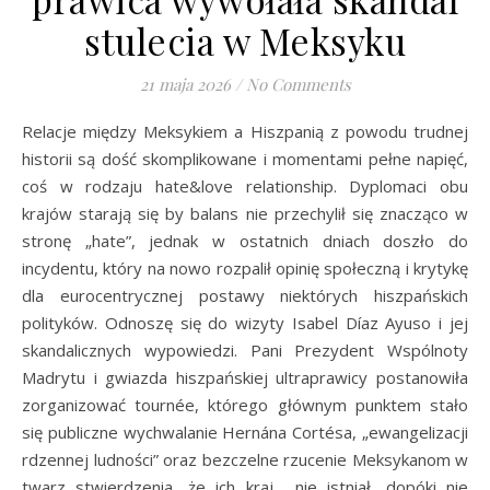
stulecia w Meksyku
21 maja 2026
/
No Comments
Relacje między Meksykiem a Hiszpanią z powodu trudnej
historii są dość skomplikowane i momentami pełne napięć,
coś w rodzaju hate&love relationship. Dyplomaci obu
krajów starają się by balans nie przechylił się znacząco w
stronę „hate”, jednak w ostatnich dniach doszło do
incydentu, który na nowo rozpalił opinię społeczną i krytykę
dla eurocentrycznej postawy niektórych hiszpańskich
polityków. Odnoszę się do wizyty Isabel Díaz Ayuso i jej
skandalicznych wypowiedzi. Pani Prezydent Wspólnoty
Madrytu i gwiazda hiszpańskiej ultraprawicy postanowiła
zorganizować tournée, którego głównym punktem stało
się publiczne wychwalanie Hernána Cortésa, „ewangelizacji
rdzennej ludności” oraz bezczelne rzucenie Meksykanom w
twarz stwierdzenia, że ich kraj… nie istniał, dopóki nie