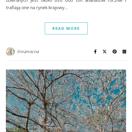
zbieranych jest około 630 000 ton ananasów rocznie i
trafiają one na rynek krajowy…
READ MORE
linianocna