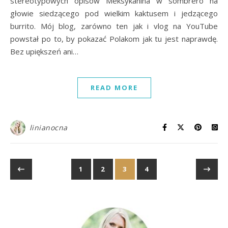
stereotypowych opisów Meksykanina w sombrero na
głowie siedzącego pod wielkim kaktusem i jedzącego
burrito. Mój blog, zarówno ten jak i vlog na YouTube
powstał po to, by pokazać Polakom jak tu jest naprawdę.
Bez upiększeń ani…
READ MORE
linianocna
1
2
3
4