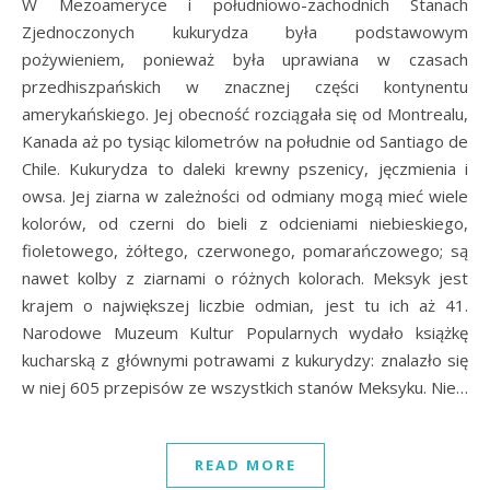
W Mezoameryce i południowo-zachodnich Stanach
Zjednoczonych kukurydza była podstawowym
pożywieniem, ponieważ była uprawiana w czasach
przedhiszpańskich w znacznej części kontynentu
amerykańskiego. Jej obecność rozciągała się od Montrealu,
Kanada aż po tysiąc kilometrów na południe od Santiago de
Chile. Kukurydza to daleki krewny pszenicy, jęczmienia i
owsa. Jej ziarna w zależności od odmiany mogą mieć wiele
kolorów, od czerni do bieli z odcieniami niebieskiego,
fioletowego, żółtego, czerwonego, pomarańczowego; są
nawet kolby z ziarnami o różnych kolorach. Meksyk jest
krajem o największej liczbie odmian, jest tu ich aż 41.
Narodowe Muzeum Kultur Popularnych wydało książkę
kucharską z głównymi potrawami z kukurydzy: znalazło się
w niej 605 przepisów ze wszystkich stanów Meksyku. Nie…
READ MORE