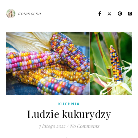
linianocna
KUCHNIA
Ludzie kukurydzy
7 lutego 2022
/
No Comments