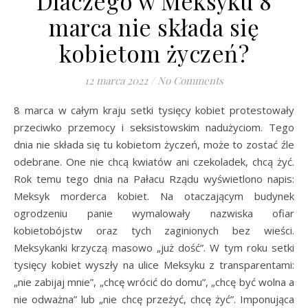
Dlaczego w Meksyku 8
marca nie składa się
kobietom życzeń?
12 marca 2022
/
No Comments
8 marca w całym kraju setki tysięcy kobiet protestowały
przeciwko przemocy i seksistowskim nadużyciom. Tego
dnia nie składa się tu kobietom życzeń, może to zostać źle
odebrane. One nie chcą kwiatów ani czekoladek, chcą żyć.
Rok temu tego dnia na Pałacu Rządu wyświetlono napis:
Meksyk morderca kobiet. Na otaczającym budynek
ogrodzeniu panie wymalowały nazwiska ofiar
kobietobójstw oraz tych zaginionych bez wieści.
Meksykanki krzyczą masowo „już dość”. W tym roku setki
tysięcy kobiet wyszły na ulice Meksyku z transparentami:
„nie zabijaj mnie”, „chcę wrócić do domu”, „chcę być wolna a
nie odważna” lub „nie chcę przeżyć, chcę żyć”. Imponująca