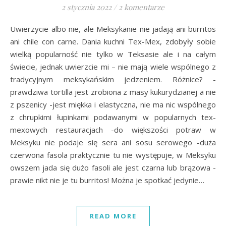
2 stycznia 2022
/
2 komentarze
Uwierzycie albo nie, ale Meksykanie nie jadają ani burritos
ani chile con carne. Dania kuchni Tex-Mex, zdobyły sobie
wielką popularność nie tylko w Teksasie ale i na całym
świecie, jednak uwierzcie mi – nie mają wiele wspólnego z
tradycyjnym meksykańskim jedzeniem. Różnice? -
prawdziwa tortilla jest zrobiona z masy kukurydzianej a nie
z pszenicy -jest miękka i elastyczna, nie ma nic wspólnego
z chrupkimi łupinkami podawanymi w popularnych tex-
mexowych restauracjach -do większości potraw w
Meksyku nie podaje się sera ani sosu serowego -duża
czerwona fasola praktycznie tu nie występuje, w Meksyku
owszem jada się dużo fasoli ale jest czarna lub brązowa -
prawie nikt nie je tu burritos! Można je spotkać jedynie…
READ MORE